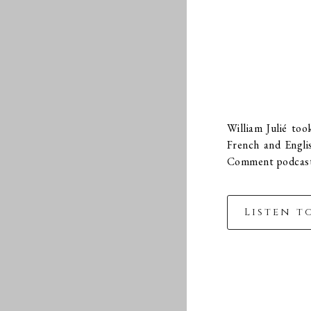
William Julié to
French and Engli
Comment podcast 
Listen t