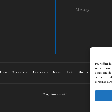
Pour offrir l
stocker et/ou
 Firm
Expertise
The team
News
Fees
Hiring
Contact
permettra de 
ce site. Le f
certaines cara
© WJ Avocats 2024