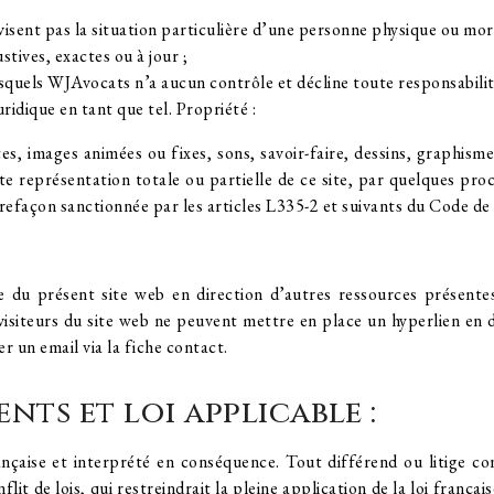
isent pas la situation particulière d’une personne physique ou mor
tives, exactes ou à jour ;
lesquels WJAvocats n’a aucun contrôle et décline toute responsabilit
ridique en tant que tel. Propriété :
extes, images animées ou fixes, sons, savoir-faire, dessins, graphi
te représentation totale ou partielle de ce site, par quelques pro
efaçon sanctionnée par les articles L335-2 et suivants du Code de l
e du présent site web en direction d’autres ressources présentes
visiteurs du site web ne peuvent mettre en place un hyperlien en di
 un email via la fiche contact.
nts et loi applicable :
rançaise et interprété en conséquence. Tout différend ou litige co
lit de lois, qui restreindrait la pleine application de la loi frança