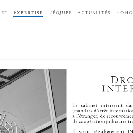
net
Expertise
L’équipe
Actualités
Hono
Dro
inte
Le cabinet intervient da
(mandats d’arrêt internatio
à l’étranger, de recouvreme
de coopération judiciaire tr
Il saisit régulièrement 