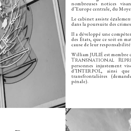
nombreuses notices visa
d’Europe centrale, du Moye
Le cabinet assiste égaleme
dans la poursuite des crimes
Il a développé une compéten
des États, que ce soit en m
cause de leur responsabilité
William JULIÉ est membre d
Transnational Repr
personnes injustement vis
d’INTERPOL, ainsi que 
transfrontalières (demand
pénale).