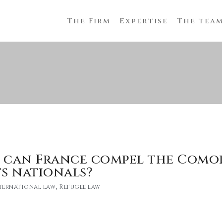
The Firm
Expertise
The tea
 can France compel the Como
ts nationals?
nternational law
,
Refugee law