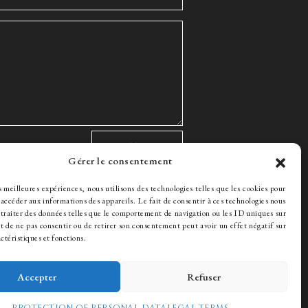
Gérer le consentement
es meilleures expériences, nous utilisons des technologies telles que les cookies pour
 accéder aux informations des appareils. Le fait de consentir à ces technologies nous
traiter des données telles que le comportement de navigation ou les ID uniques sur
ait de ne pas consentir ou de retirer son consentement peut avoir un effet négatif sur
ctéristiques et fonctions.
Accepter
Refuser