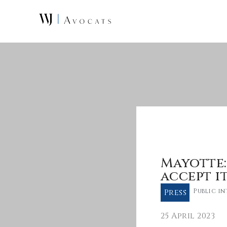
Skip to main content
Mayotte:
accept i
Press
Public i
25 April 2023