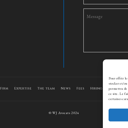
Pour offrir l
stocker et/ou
permettra de 
 Firm
Expertise
The team
News
Fees
Hiring
Contact
ce site. Le f
certaines cara
© WJ Avocats 2024