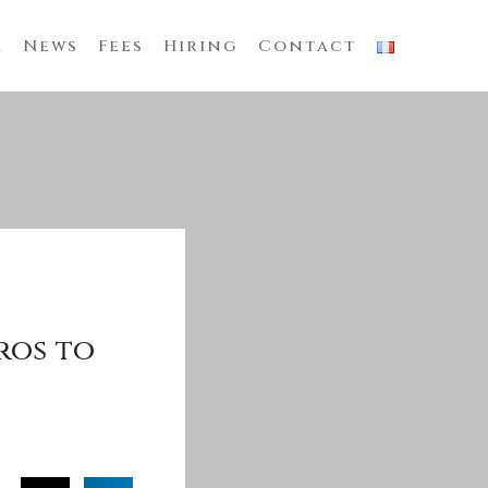
m
News
Fees
Hiring
Contact
ros to