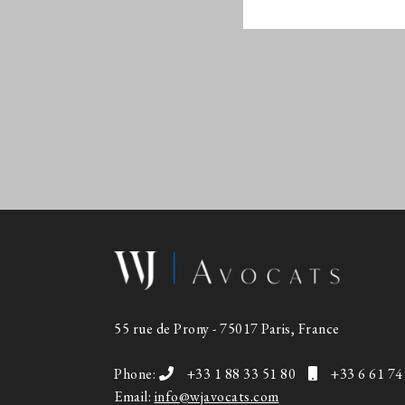
55 rue de Prony - 75017 Paris, France
Phone:
+33 1 88 33 51 80
+33 6 61 74
Email:
info@wjavocats.com