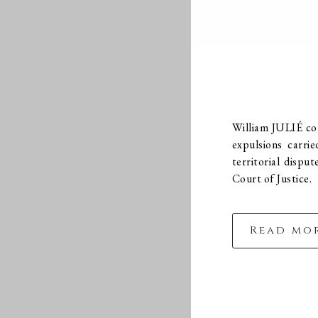
William JULIÉ co
expulsions carri
territorial dispu
Court of Justice.
Read mo