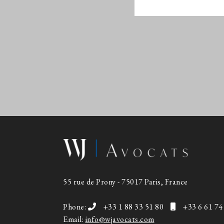
55 rue de Prony - 75017 Paris, France
Phone:
+33 1 88 33 51 80
+33 6 61 74
Email:
info@wjavocats.com