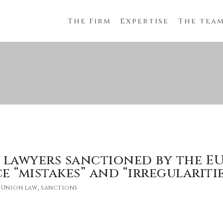
The Firm
Expertise
The tea
’ lawyers sanctioned by the E
 “mistakes” and “irregularitie
 Union law
,
sanctions