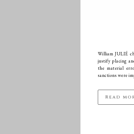
William JULIÉ ch
justify placing 
the material err
sanctions were im
Read mo