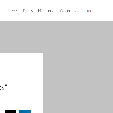
m
News
Fees
Hiring
Contact
U
s”