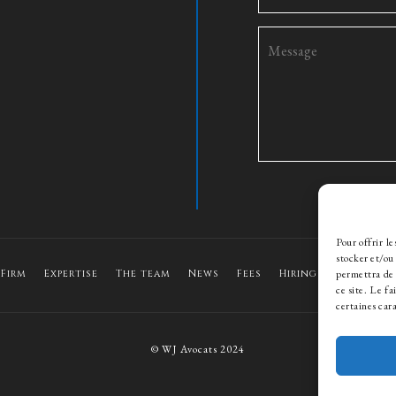
Pour offrir l
stocker et/ou
permettra de 
 Firm
Expertise
The team
News
Fees
Hiring
Contact
ce site. Le f
certaines cara
© WJ Avocats 2024