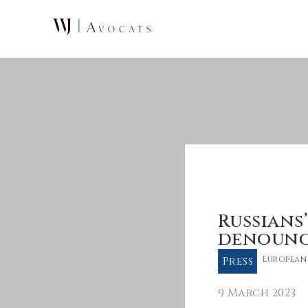
Skip to main content
Russians
denounce
Press
European
9 March 2023