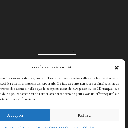
Gérer le consentement
es meilleures expériences, nous utilisons des technologies telles que les cookies pour
 accéder aux informations des appareils. Le fait de consentir à ces technologies nous
traiter des données telles que le comportement de navigation ou les ID uniques sur
ait de ne pas consentir ou de retirer son consentement peut avoir un effet négatif sur
ctéristiques et fonctions.
Accepter
Refuser