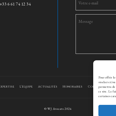
+33 6 61 74 12 34
Pour offrir l
stocker et/ou
permettra de 
Expertise
L’équipe
Actualités
Honoraires
Contact
Rec
ce site. Le f
certaines cara
© WJ Avocats 2024