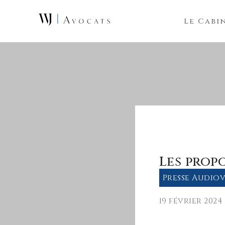
Skip to main content
Le Cabi
Les prop
Presse Audiov
19 février 2024