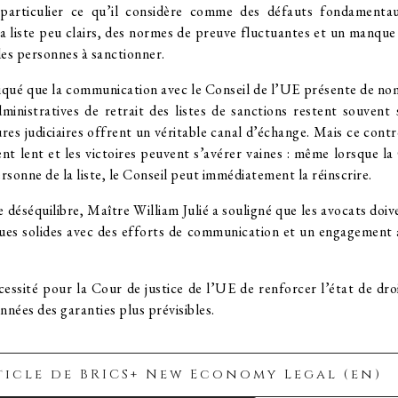
 particulier ce qu’il considère comme des défauts fondamentau
 la liste peu clairs, des normes de preuve fluctuantes et un manqu
des personnes à sanctionner.
diqué que la communication avec le Conseil de l’UE présente de n
ministratives de retrait des listes de sanctions restent souvent
res judiciaires offrent un véritable canal d’échange. Mais ce contrô
ent lent et les victoires peuvent s’avérer vaines : même lorsque l
rsonne de la liste, le Conseil peut immédiatement la réinscrire.
e déséquilibre, Maître William Julié a souligné que les avocats doi
ues solides avec des efforts de communication et un engagement 
cessité pour la Cour de justice de l’UE de renforcer l’état de droi
nées des garanties plus prévisibles.
rticle de BRICS+ New Economy Legal (en)