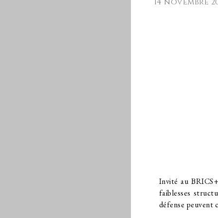
14 novembre 2
Invité au BRICS+
faiblesses struct
défense peuvent c