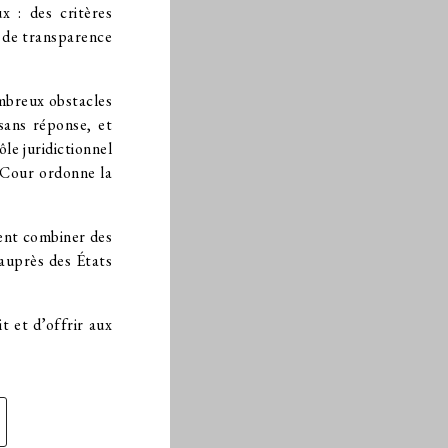
x : des critères
e de transparence
ombreux obstacles
 sans réponse, et
le juridictionnel
a Cour ordonne la
vent combiner des
auprès des États
t et d’offrir aux