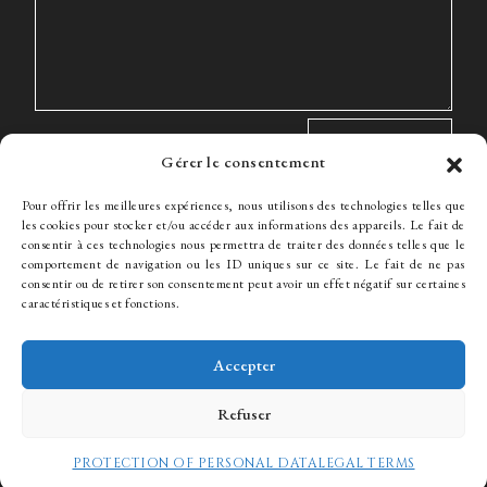
Gérer le consentement
Pour offrir les meilleures expériences, nous utilisons des technologies telles que
les cookies pour stocker et/ou accéder aux informations des appareils. Le fait de
consentir à ces technologies nous permettra de traiter des données telles que le
comportement de navigation ou les ID uniques sur ce site. Le fait de ne pas
The Firm
Expertise
The team
News
Fees
Hiring
consentir ou de retirer son consentement peut avoir un effet négatif sur certaines
Contact
caractéristiques et fonctions.
Accepter
© WJ Avocats 2024
Refuser
PROTECTION OF PERSONAL DATA
LEGAL TERMS