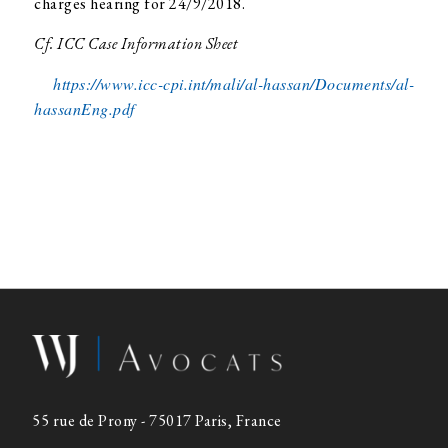
charges hearing for 24/9/2018.
Cf. ICC Case Information Sheet
https://www.icc-cpi.int/mali/al-hassan/Documents/al-
hassanEng.pdf
55 rue de Prony - 75017 Paris, France