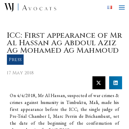
Skip to main content
ICC: First appearance of Mr
Al Hassan Ag Abdoul Aziz
Ag Mohamed Ag Mahmoud
Press
17 May 2018
On 4/4/2018, Mr Al Hassan, suspected of war crimes &
crimes against humanity in Timbuktu, Mali, made his
first appearance before the ICC; the single judge of
Pre-Trial Chamber I, Marc Perrin de Brichambaut, set
the date of the beginning of the confirmation of