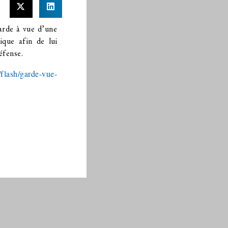
garde à vue d’une
ique afin de lui
défense.
/flash/garde-vue-