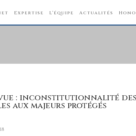
net
Expertise
L’équipe
Actualités
Hono
vue : inconstitutionnalité des
les aux majeurs protégés
18