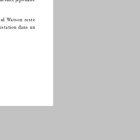
aul Watson reste
estation dans un