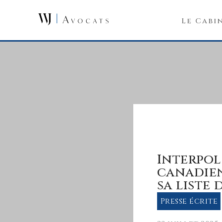
Skip to main content
Le Cabi
Interpol 
canadien
sa liste
Presse écrite