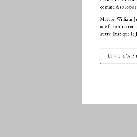
comme disproport
Maître William Ju
actif, son retra
autre État que le 
Lire l'ar