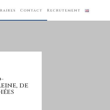
raires
Contact
Recrutement
o-
eine, de
hées