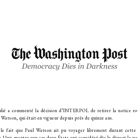
ulié a commenté la décision d’INTERPOL de retirer la notice ro
Watson, qui était en vigueur depuis près de quinze ans.
 le fait que Paul Watson ait pu voyager librement durant cette 
ts-Unis montre que ces deux États ont considéré dès le départ la po