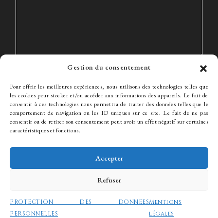
Gestion du consentement
Pour offrir les meilleures expériences, nous utilisons des technologies telles que
les cookies pour stocker et/ou accéder aux informations des appareils. Le fait de
consentir à ces technologies nous permettra de traiter des données telles que le
comportement de navigation ou les ID uniques sur ce site. Le fait de ne pas
consentir ou de retirer son consentement peut avoir un effet négatif sur certaines
Le Cabinet
Expertise
L’équipe
Actualités
Honoraires
caractéristiques et fonctions.
Contact
Recrutement
Accepter
Refuser
© WJ Avocats 2024
PROTECTION DES DONNEES
Mentions
PERSONNELLES
légales