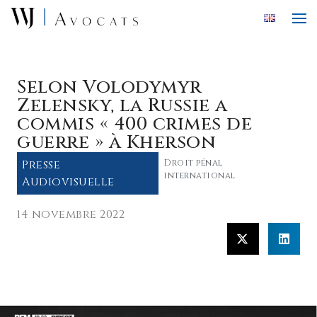
Skip to main content
Selon Volodymyr
Zelensky, la Russie a
commis « 400 crimes de
guerre » à Kherson
Presse
Droit pénal
international
Audiovisuelle
14 novembre 2022