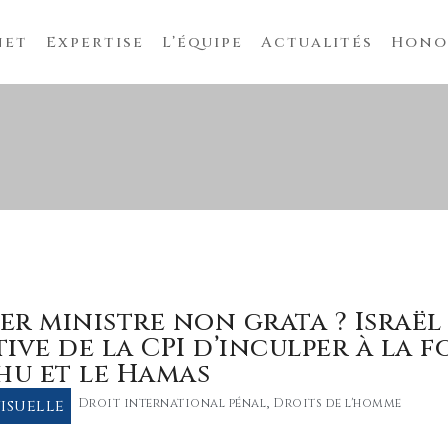
net
Expertise
L’équipe
Actualités
Hono
er ministre non grata ? Israël
ive de la CPI d’inculper à la f
u et le Hamas
isuelle
Droit international pénal
,
Droits de l'homme