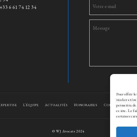
+33 6 61 74 12 34
Pour offrir l
stocker et/ou
Expertise
L’équipe
Actualités
Honoraires
Contact
Rec
permettra de 
ce site. Le f
certaines cara
© WJ Avocats 2024