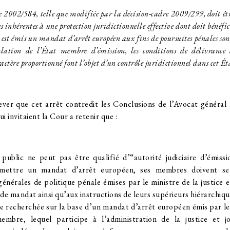
 2002/584, telle que modifiée par la décision-cadre 2009/299, doit être
es inhérentes à une protection juridictionnelle effective dont doit bénéfi
 est émis un mandat d’arrêt européen aux fins de poursuites pénales sont
islation de l’État membre d’émission, les conditions de délivranc
ctère proportionné font l’objet d’un contrôle juridictionnel dans cet 
lever que cet arrêt contredit les Conclusions de l’Avocat général
 invitaient la Cour a retenir que :
public ne peut pas être qualifié d’“autorité judiciaire d’émissio
émettre un mandat d’arrêt européen, ses membres doivent s
générales de politique pénale émises par le ministre de la justice 
de mandat ainsi qu’aux instructions de leurs supérieurs hiérarchiqu
 recherchée sur la base d’un mandat d’arrêt européen émis par le
mbre, lequel participe à l’administration de la justice et j