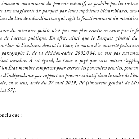
, émanant notamment du pouvoir exécutif, ne prohibe pas les instruct
es aux magistrats du parquet par leurs supérieurs hiérarchiques, eux
base du lien de subordination qui régit le fonctionnement du ministère
du ministère public n’est pas non plus remise en cause par le fait
ice de l’action publique. En effet, ainsi que le Parquet général 
vé lors de l’audience devant la Cour, la notion d’« autorité judiciair
6, paragraphe 1, de la décision-cadre 2002/584, ne vise pas seulemen
 État membre. À cet égard, la Cour a jugé que cette notion s’appl
’un État membre compétent pour exercer les poursuites pénales, pourvu 
ie d’indépendance par rapport au pouvoir exécutif dans le cadre de l’
voir, en ce sens, arrêt du 27 mai 2019, PF (Procureur général de Lit
int 57].
nclu que :