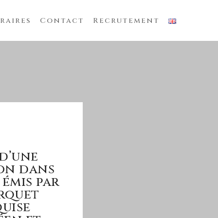
raires
Contact
Recrutement
 d’une
ion dans
émis par
arquet
quise