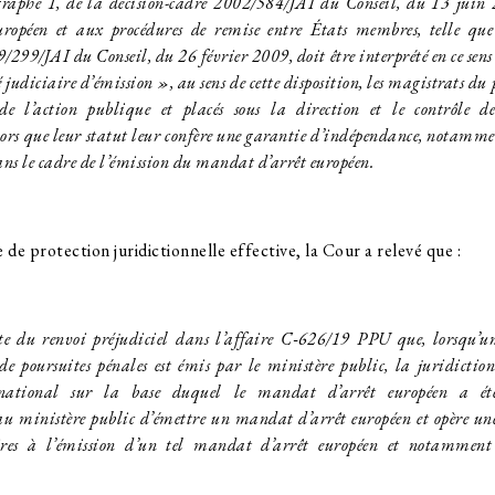
agraphe 1, de la décision-cadre 2002/584/JAI du Conseil, du 13 juin 
ropéen et aux procédures de remise entre États membres, telle qu
/299/JAI du Conseil, du 26 février 2009, doit être interprété en ce sens
 judiciaire d’émission », au sens de cette disposition, les magistrats d
e l’action publique et placés sous la direction et le contrôle de
 lors que leur statut leur confère une garantie d’indépendance, notamm
ans le cadre de l’émission du mandat d’arrêt européen.
 de protection juridictionnelle effective, la Cour a relevé que :
u renvoi préjudiciel dans l’affaire C‑626/19 PPU que, lorsqu’u
de poursuites pénales est émis par le ministère public, la juridictio
national sur la base duquel le mandat d’arrêt européen a é
 ministère public d’émettre un mandat d’arrêt européen et opère une
aires à l’émission d’un tel mandat d’arrêt européen et notamment