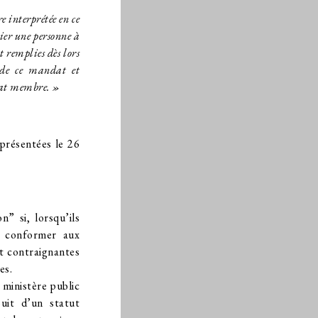
 interprétée en ce
cier une personne à
 remplies dès lors
e de ce mandat et
État membre. »
 présentées le 26
n” si, lorsqu’ils
e conformer aux
et contraignantes
es.
 ministère public
ouit d’un statut