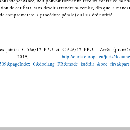
 son indépendance, doit pouvoir former un recours contre ce mand
ction de cet État, sans devoir attendre sa remise, dès que le mandat
e de compromettre la procédure pénale) ou lui a été notifié.
res jointes C‑566/19 PPU et C‑626/19 PPU, Arrêt (premièr
http://curia.europa.eu/juris/docum
bre 2019,
1509&pageIndex=0&doclang=FR&mode=lst&dir=&occ=first&par