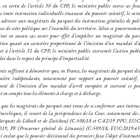
 en vertu de l’article 30 du CPP, le ministère public exerce ses fon
de toute instruction individuelle émanant du pouvoir exécutif, le mini
adresser aux magistrats du parquet des instructions générales de pol
nce de cette politique sur l’ensemble du territoire. Selon ce gouvernemen
aient en aucun cas avoir pour effet d’empêcher un magistrat du parq
ation quant au caractère proportionné de l’émission d’un mandat d’a
t à l’article 31 du CPP, le ministère public exercerait l’action publ
 loi dans le respect du principe d’impartialité.
s suffisent à démontrer que, en France, les magistrats du parquet di
nière indépendante, notamment par rapport au pouvoir exécutif, l
ionné de l’émission d’un mandat d’arrêt européen et exercent ce p
nt en compte tous les éléments à charge et à décharge.
ue les magistrats du parquet sont tenus de se conformer aux instru
iérarchiques, il ressort de la jurisprudence de la Cour, notamment de
arquets de Lübeck et de Zwickau) (C‑508/18 et C‑82/19 PPU, EU:C:
9, PF (Procureur général de Lituanie) (C‑509/18, EU:C:2019:457)
 exclut que le pouvoir décisionnel des premiers fasse l’objet d’instruct