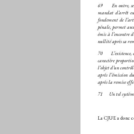
69
En outre, selon
mandat d’arrêt eur
fondement de l’art
pénale, permet aux 
émis à l’encontre d
nullité après sa re
70
L’existence, dan
caractère proporti
l’objet d’un contrô
après l’émission d
après la remise effe
71
Un tel système r
La CJUE a donc co