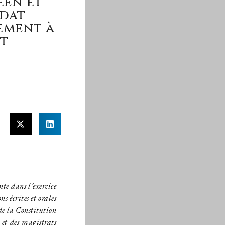
éen et
ndat
ement à
st
te dans l’exercice
s écrites et orales
de la Constitution
 et des magistrats