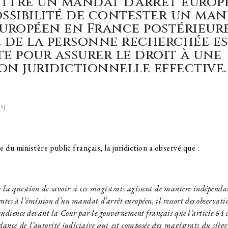
ttre un mandat d’arrêt europ
ossibilité de contester un ma
européen en France postérieur
e de la personne recherchée e
te pour assurer le droit à une
on juridictionnelle effective.
19
 du ministère public français, la juridiction a observé que :
a question de savoir si ces magistrats agissent de manière indépendan
ntes à l’émission d’un mandat d’arrêt européen, il ressort des observation
l’audience devant la Cour par le gouvernement français que l’article 64 
ance de l’autorité judiciaire qui est composée des magistrats du siège