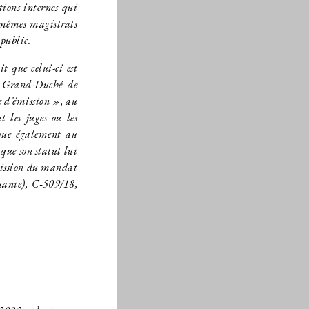
ions internes qui
-mêmes magistrats
 public.
 que celui-ci est
du Grand-Duché de
e d’émission », au
t les juges ou les
ique également au
que son statut lui
émission du mandat
uanie), C‑509/18,