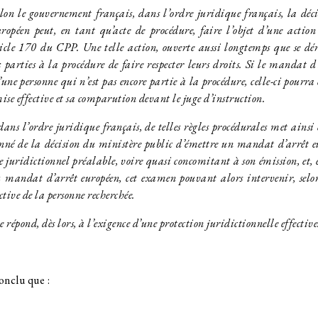
 le gouvernement français, dans l’ordre juridique français, la déci
opéen peut, en tant qu’acte de procédure, faire l’objet d’une action
icle 170 du CPP. Une telle action, ouverte aussi longtemps que se dér
parties à la procédure de faire respecter leurs droits. Si le mandat d’
’une personne qui n’est pas encore partie à la procédure, celle-ci pourra 
mise effective et sa comparution devant le juge d’instruction.
s l’ordre juridique français, de telles règles procédurales met ainsi 
onné de la décision du ministère public d’émettre un mandat d’arrêt e
le juridictionnel préalable, voire quasi concomitant à son émission, et, 
u mandat d’arrêt européen, cet examen pouvant alors intervenir, selo
ctive de la personne recherchée.
épond, dès lors, à l’exigence d’une protection juridictionnelle effective
nclu que :