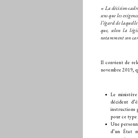
« La décision-cadre
sens que les exigenc
l’égard de laquelle
que, selon la lég
notamment son cara
Il convient de re
novembre 2019, qui
Le ministère 
décident d’
instructions 
pour ce type 
Une personne
d’un État me