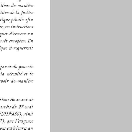
ctions de manière
stre de la Justice
itique pénale afin
t, ces instructions
uet d’exercer son
rrêt européen. En
ique et requerrait
sposent du pouvoir
a nécessité et le
ouvoir de manière
ctions émanant de
s arrêts du 27 mai
2019:456), ainsi
, que l’exigence
ions extérieures au