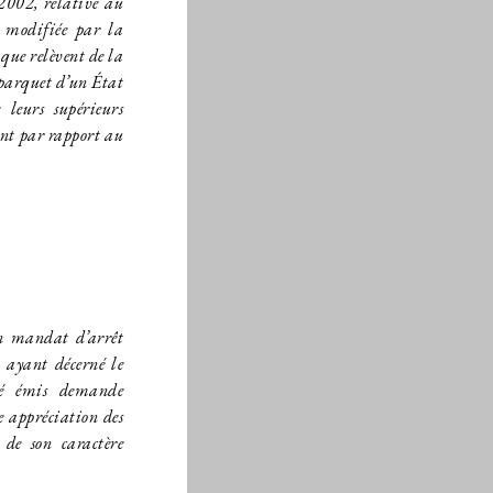
2002, relative au
e modifiée par la
 que relèvent de la
u parquet d’un État
 leurs supérieurs
ent par rapport au
n mandat d’arrêt
n ayant décerné le
té émis demande
 appréciation des
 de son caractère