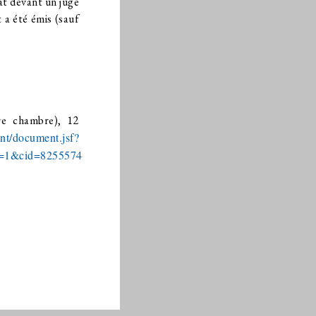
at devant un juge
 a été émis (sauf
e chambre), 12
ent/document.jsf?
t=1&cid=8255574