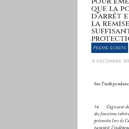
pour éme
que la p
d’arrêt 
la remis
suffisan
protecti
Presse écrite
31 décembre 20
Sur l’indépendance
54
S’agissant de l
des fonctions inhére
présentées lors de 
garantit l’indépend