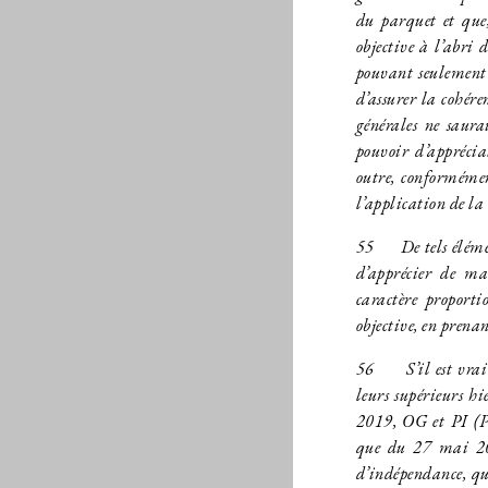
du parquet et que,
objective à l’abri 
pouvant seulement 
d’assurer la cohére
générales ne saur
pouvoir d’appréci
outre, conformémen
l’application de la
55
De tels élément
d’apprécier de ma
caractère proport
objective, en prena
56
S’il est vrai q
leurs supérieurs h
2019, OG et PI (P
que du 27 mai 201
d’indépendance, qui