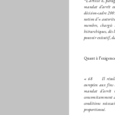
“
L’article 6, par
mandat d’arrêt eu
décision-cadre 2009
notion d’« autorité
membre, chargés d
hiérarchiques, dès
pouvoir exécutif, d
Quant à l’exigence
« 68
Il résulte d
européen aux fins 
mandat d’arrêt 
concomitamment au
conditions nécess
proportionné.