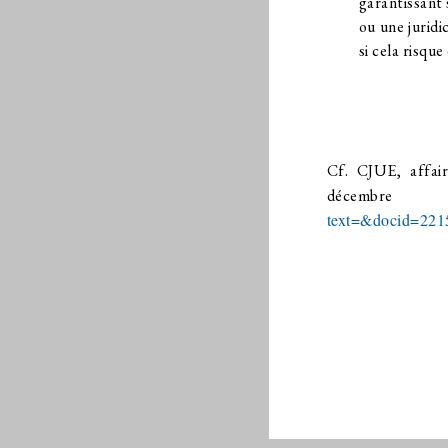
garantissant
ou une juridi
si cela risqu
Cf. CJUE, affai
décem
text=&docid=22