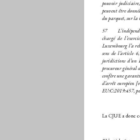
pouvoir judiciaire
peuvent être donné
du parquet, sur la 
57
L’indépendance 
chargé de l’exerc
Luxembourg l’a rele
sens de l’article 
juridictions d’un
procureur général d
confère une garant
d’arrêt européen [
EU:C:2019:457, po
La CJUE a donc co