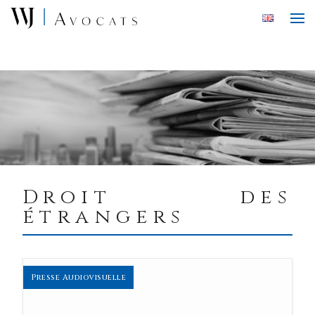
Skip to main content
Droit des
étrangers
Presse Audiovisuelle