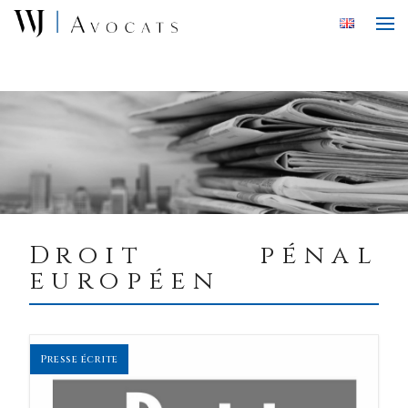
Skip to main content
Droit pénal
européen
Presse écrite