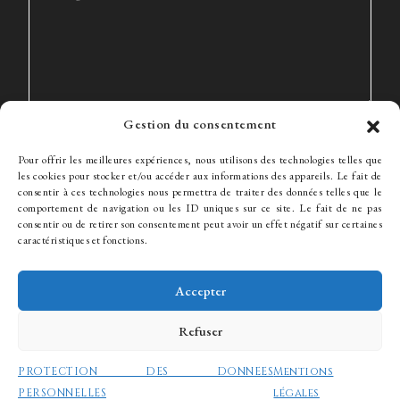
Gestion du consentement
Pour offrir les meilleures expériences, nous utilisons des technologies telles que
les cookies pour stocker et/ou accéder aux informations des appareils. Le fait de
consentir à ces technologies nous permettra de traiter des données telles que le
comportement de navigation ou les ID uniques sur ce site. Le fait de ne pas
consentir ou de retirer son consentement peut avoir un effet négatif sur certaines
Le Cabinet
Expertise
L’équipe
Actualités
Honoraires
caractéristiques et fonctions.
Contact
Recrutement
Accepter
Refuser
© WJ Avocats 2024
PROTECTION DES DONNEES
Mentions
PERSONNELLES
légales