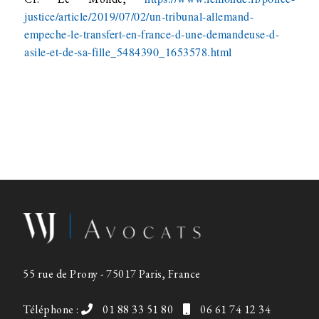
justice/article/2019/07/02/un-tribunal-allemand-
empeche-le-transfert-en-france-d-une-demandeuse-d-
asile-et-de-sa-fille_5484390_1653578.html
55 rue de Prony - 75017 Paris, France
Téléphone :
01 88 33 51 80
06 61 74 12 34