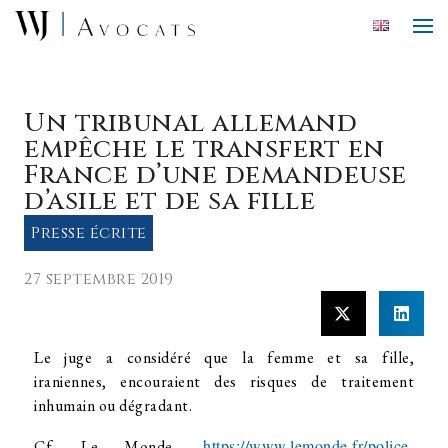
Skip to main content
Un tribunal allemand
empêche le transfert en
France d’une demandeuse
d’asile et de sa fille
Presse écrite
27 septembre 2019
Le juge a considéré que la femme et sa fille,
iraniennes, encouraient des risques de traitement
inhumain ou dégradant.
https://www.lemonde.fr/police-
Cf. Le Monde,