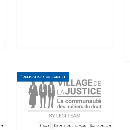
Publications du cabinet
on
Brexit
Droits de l'homme
Extradition