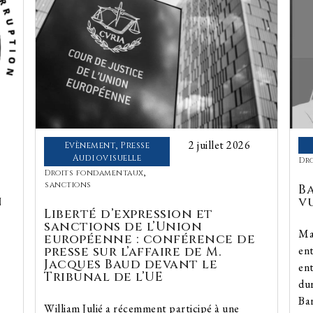
2 juillet 2026
Evènement
,
Presse
Audiovisuelle
Dr
Droits fondamentaux
,
sanctions
B
n
v
Liberté d’expression et
sanctions de l’Union
Maî
européenne : conférence de
presse sur l’affaire de M.
en
Jacques Baud devant le
ent
Tribunal de l’UE
du
Ba
William Julié a récemment participé à une