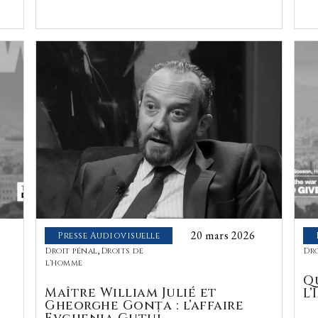
20 mars 2026
Presse Audiovisuelle
Droit pénal
,
Droits de
Dr
l'homme
Q
Maître William Julié et
L’
Gheorghe Gonța : l’affaire