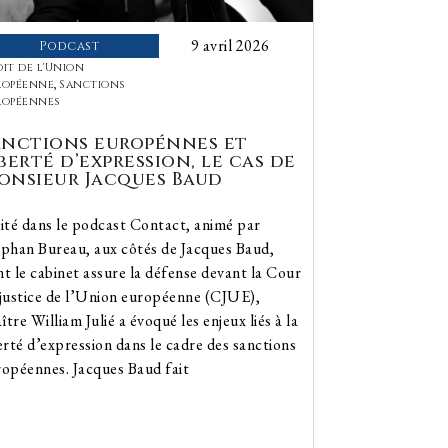
9 avril 2026
Podcast
it de l'Union
ropéenne
,
Sanctions
ropéennes
anctions europénnes et
berté d’expression, le cas de
onsieur Jacques Baud
ité dans le podcast Contact, animé par
éphan Bureau, aux côtés de Jacques Baud,
t le cabinet assure la défense devant la Cour
 justice de l’Union européenne (CJUE),
tre William Julié a évoqué les enjeux liés à la
erté d’expression dans le cadre des sanctions
opéennes. Jacques Baud fait