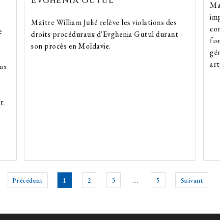
Evghenia Gutul
Maî
imp
Maître William Julié relève les violations des
con
e
droits procéduraux d'Evghenia Gutul durant
fo
son procès en Moldavie.
gén
art
aux
s
r.
Précédent
1
2
3
…
5
Suivant