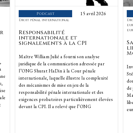
15 avril 2026
Podcast
Droit pénal international
Dro
eu
eu
r
Responsabilité
internationale et
S
signalements à la CPI
li
M
Maître William Julié a fourni son analyse
,
juridique de la communication adressée par
Inv
a
l’ONG Shurat HaDin à la Cour pénale
St
nne
internationale, laquelle illustre la complexité
don
e,
des mécanismes de mise en jeu de la
de
ise
responsabilité pénale internationale et des
Maî
ale
exigences probatoires particulièrement élevées
lib
t
devant la CPI. Il a relevé que l’ONG
eur